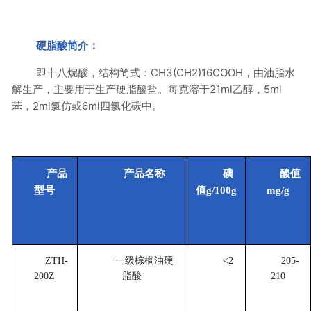
：
硬脂酸简介
即十八烷酸，结构简式：CH3(CH2)16COOH，由油脂水
解生产，主要用于生产硬脂酸盐。每克溶于21ml乙醇，5ml
苯，2ml氯仿或6ml四氯化碳中。
产品
产品名称
碘
酸值
型号
值g/100g
mg/g
ZTH-
一级棕榈油硬
<2
205-
200Z
脂酸
210