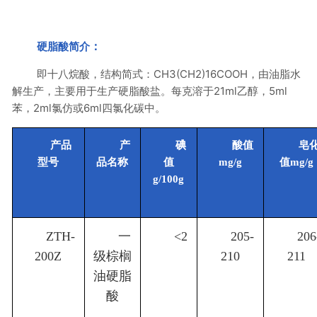
：
硬脂酸简介
即十八烷酸，结构简式：CH3(CH2)16COOH，由油脂水
解生产，主要用于生产硬脂酸盐。每克溶于21ml乙醇，5ml
苯，2ml氯仿或6ml四氯化碳中。
产品
产
碘
酸值
皂
型号
品名称
值
mg/g
值mg/g
g/100g
ZTH-
一
<2
205-
206
200Z
级棕榈
210
211
油硬脂
酸